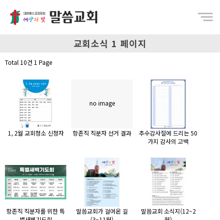
Menu
교회소식 1 페이지
Total 10건
1 Page
no image
1, 2월 교회청소 신청자
항존직 직분자 선거 결과
추수감사절에 드리는 50
가지 감사의 고백
항존직 직분자를 위한 특
말씀교회가 걸어온 길
말씀교회 소식지(12~2
별새벽기도회
(3~11월)
월)