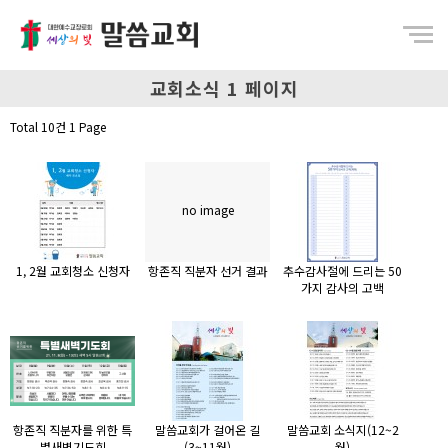
Menu
교회소식 1 페이지
Total 10건
1 Page
no image
1, 2월 교회청소 신청자
항존직 직분자 선거 결과
추수감사절에 드리는 50
가지 감사의 고백
항존직 직분자를 위한 특
말씀교회가 걸어온 길
말씀교회 소식지(12~2
별새벽기도회
(3~11월)
월)