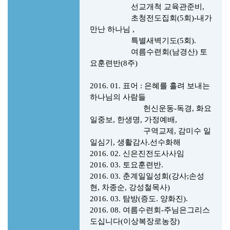
선교개척 교육관준비,
초청전도집회(5회)-내가
만난 하나님 ,
특별새벽기도(5회).
여름수련회(남경산) 토
요훈련반(8주)
2016. 01.
표어 : 은혜를 흘려 보내는
하나님의 사람들
헌신운동-독경, 화요
일중보, 한생명, 가정예배,
구역교제, 감미수 일
일심기, 생활감사.선수화해
2016. 02. 신은진전도사사임
2016. 03. 토요훈련반.
2016. 03. 춘계일일성회(강사;손성
현, 차종순, 강성철목사)
2016. 03. 탐방(증도. 양화진).
2016. 08. 여름수련회-주님은그리스
도십니다(이상복장로농장)