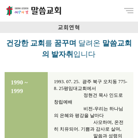
Menu
교회연혁
건강한 교회
를
꿈꾸며
달려온
말씀교회
의 발자취
입니다
1990
~
1993. 07. 25.
광주 북구 오치동 775-
8. 25평임대교회에서
1999
정현건 목사 인도로
창립예배
비전-우리는 하나님
의 은혜와 평강을 날마다
사모하며, 온전
히 치유되어. 기쁨과 감사로 살며,
말씀과 성령의