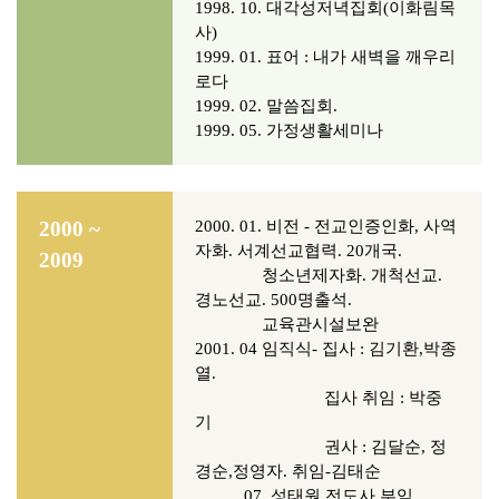
1998. 10. 대각성저녁집회(이화림목
사)
1999. 01. 표어 : 내가 새벽을 깨우리
로다
1999. 02. 말씀집회.
1999. 05. 가정생활세미나
2000 ~
2000. 01.
비전 - 전교인증인화, 사역
자화. 서계선교협력. 20개국.
2009
청소년제자화.
개척선교.
경노선교. 500명출석.
교육관시설보완
2001. 04 임직식-
집사 : 김기환,박종
열.
집사 취임 : 박중
기
권사 : 김달순, 정
경순,정영자. 취임-김태순
07. 성태원 전도사 부임