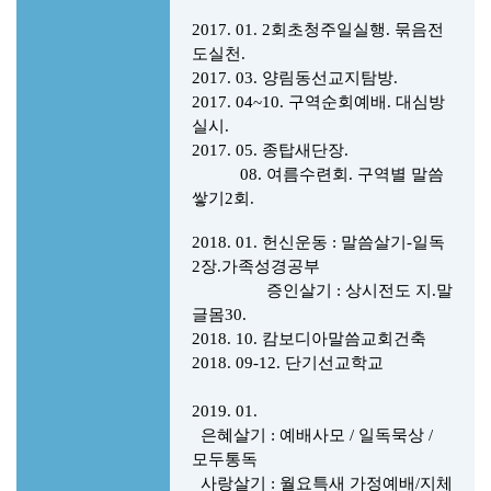
2017. 01. 2회초청주일실행. 묶음전
도실천.
2017. 03. 양림동선교지탐방.
2017. 04~10. 구역순회예배. 대심방
실시.
2017. 05. 종탑새단장.
08. 여름수련회. 구역별 말씀
쌓기2회.
2018. 01.
헌신운동 : 말씀살기-일독
2장.가족성경공부
증인살기 : 상시전도 지.말
글몸30.
2018. 10. 캄보디아말씀교회건축
2018. 09-12. 단기선교학교
2019. 01.
은혜살기 : 예배사모 / 일독묵상 /
모두통독
사랑살기 : 월요특새 가정예배/지체